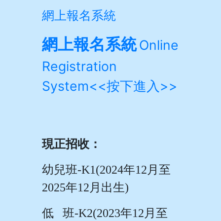
網上報名系統
網上報名系統
Online
Registration
System<<
按下進入>>
現正招收：
幼兒班
-K1(2024
年
12
月至
2025
年
12
月出生
)
低
班
-K2(2023
年
12
月至