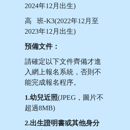
2024
年
12
月出生
)
高
班
-K3(2022
年
12
月至
2023
年
12
月出生
)
預備文件：
請確定以下文件齊備才進
入網上報名系統，否則不
能完成報名程序。
1.
幼兒近照
(JPEG
，圖片不
超過
8MB)
2.
出生證明書或其他身分