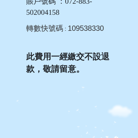
賬戶號碼
：
072-883-
502004158
轉數快號碼
109538330
:
此費用一經繳交不設退
款，敬請留意。