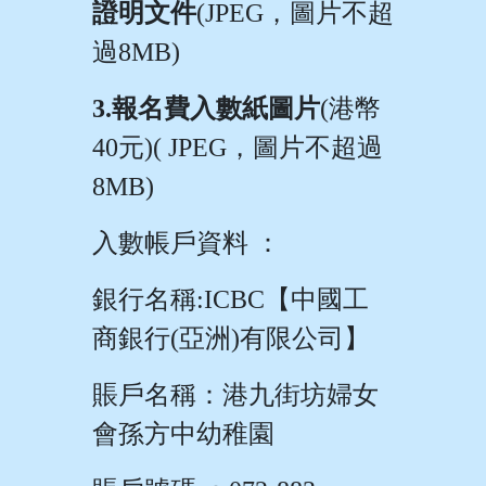
證明文件
(JPEG
，圖片不超
過
8MB)
3.
報名費入數紙圖片
(
港幣
40
元
)( JPEG
，圖片不超過
8MB)
入數帳戶資料
：
銀行名稱
:ICBC
【中國工
商銀行
(
亞洲
)
有限公司】
賬戶名稱：港九街坊婦女
會孫方中幼稚園