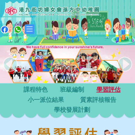
|
Previous
Next
課程特色
班級編制
學習評估
小一派位結果
質素評核報告
學校發展計劃